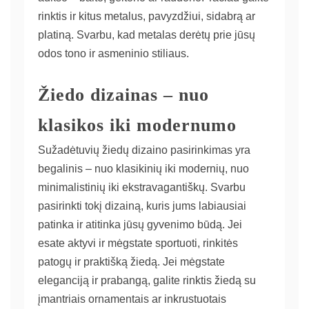
rinktis ir kitus metalus, pavyzdžiui, sidabrą ar
platiną. Svarbu, kad metalas derėtų prie jūsų
odos tono ir asmeninio stiliaus.
Žiedo dizainas – nuo
klasikos iki modernumo
Sužadėtuvių žiedų dizaino pasirinkimas yra
begalinis – nuo klasikinių iki modernių, nuo
minimalistinių iki ekstravagantiškų. Svarbu
pasirinkti tokį dizainą, kuris jums labiausiai
patinka ir atitinka jūsų gyvenimo būdą. Jei
esate aktyvi ir mėgstate sportuoti, rinkitės
patogų ir praktišką žiedą. Jei mėgstate
eleganciją ir prabangą, galite rinktis žiedą su
įmantriais ornamentais ar inkrustuotais