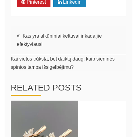
Pinterest
Linkedin
Navigacija
Kas yra alkūniniai keltuvai ir kada jie
efektyviausi
tarp
Kai vietos trūksta, bet daiktų daug: kaip sieninės
įrašų
spintos tampa išsigelbėjimu?
RELATED POSTS