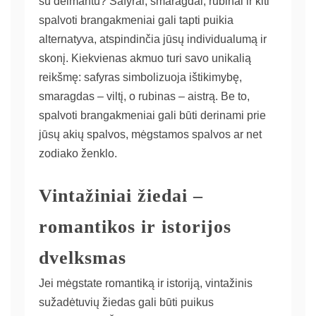
su deimantu? Safyrai, smaragdai, rubinai ir kiti
spalvoti brangakmeniai gali tapti puikia
alternatyva, atspindinčia jūsų individualumą ir
skonį. Kiekvienas akmuo turi savo unikalią
reikšmę: safyras simbolizuoja ištikimybę,
smaragdas – viltį, o rubinas – aistrą. Be to,
spalvoti brangakmeniai gali būti derinami prie
jūsų akių spalvos, mėgstamos spalvos ar net
zodiako ženklo.
Vintažiniai žiedai –
romantikos ir istorijos
dvelksmas
Jei mėgstate romantiką ir istoriją, vintažinis
sužadėtuvių žiedas gali būti puikus