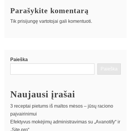
Parašykite komentarą
Tik
prisijungę
vartotojai gali komentuoti.
Paieška
Paieška
Naujausi įrašai
3 receptai pietums iš maltos mėsos – jūsų raciono
paįvairinimui
Efektyvus mokėjimų administravimas su „Avanotify“ ir
„Site.pro“