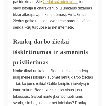
pasirinkimas. Šie
žiedai sužadėtuvėms
turi
savo istoriją ir charakterį, o jų unikalus dizainas
tikrai atkreips aplinkinių dėmesį. Vintažinius
žiedus galite rasti antikvarinėse parduotuvėse,
sendaikčių turguose ar net internete.
Rankų darbo žiedai –
išskirtinumas ir asmeninis
prisilietimas
Norite tikrai unikalaus žiedo, kuris atspindėtų
jūsų meilės istoriją? Tuomet rankų darbo žiedas
– tai, ko jums reikia! Galite kreiptis į juvelyrą ir
kartu sukurti žiedą, kuris atitiks visus jūsų
lūkesčius. Galbūt norite įkomponuoti jums
svarbų simbolį, datą ar net inicialus? Rankų