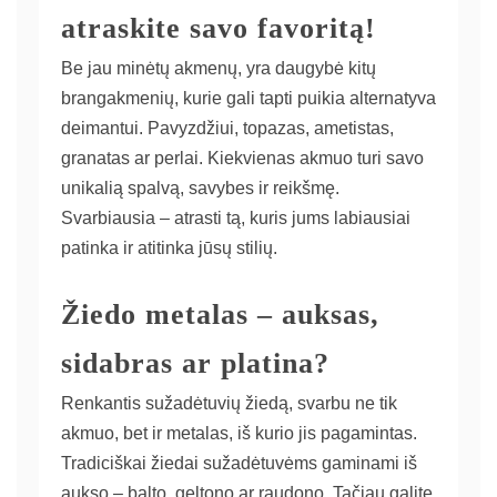
atraskite savo favoritą!
Be jau minėtų akmenų, yra daugybė kitų
brangakmenių, kurie gali tapti puikia alternatyva
deimantui. Pavyzdžiui, topazas, ametistas,
granatas ar perlai. Kiekvienas akmuo turi savo
unikalią spalvą, savybes ir reikšmę.
Svarbiausia – atrasti tą, kuris jums labiausiai
patinka ir atitinka jūsų stilių.
Žiedo metalas – auksas,
sidabras ar platina?
Renkantis sužadėtuvių žiedą, svarbu ne tik
akmuo, bet ir metalas, iš kurio jis pagamintas.
Tradiciškai žiedai sužadėtuvėms gaminami iš
aukso – balto, geltono ar raudono. Tačiau galite