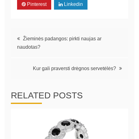
Pinterest
Linkedin
Navigacija
Žieminės padangos: pirkti naujas ar
naudotas?
tarp
įrašų
Kur gali praversti drėgnos servetėlės?
RELATED POSTS