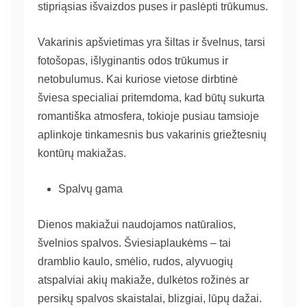
stipriąsias išvaizdos puses ir paslėpti trūkumus.
Vakarinis apšvietimas yra šiltas ir švelnus, tarsi
fotošopas, išlyginantis odos trūkumus ir
netobulumus. Kai kuriose vietose dirbtinė
šviesa specialiai pritemdoma, kad būtų sukurta
romantiška atmosfera, tokioje pusiau tamsioje
aplinkoje tinkamesnis bus vakarinis griežtesnių
kontūrų makiažas.
Spalvų gama
Dienos makiažui naudojamos natūralios,
švelnios spalvos. Šviesiaplaukėms – tai
dramblio kaulo, smėlio, rudos, alyvuogių
atspalviai akių makiaže, dulkėtos rožinės ar
persikų spalvos skaistalai, blizgiai, lūpų dažai.