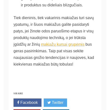
ir produktus su dideliais blizgučiais.
Tiek dieninis, tiek vakarinis makiažas turi savų
ypatumų, ir šiuos makiažus galite pasidaryti
patys, jei žinote odos paruošimo etapus ir visų
produktų naudojimo techniką, o jei trūksta
įgūdžių ar žinių
makiažų kursai grupėmis
bus
geras pasirinkimas. Taip pat visas sekite
naujausias grožio tendencijas ir naujoves, kad
kiekvienas makiažas būtų tobulas!
SHARE
Facebook
Twitter