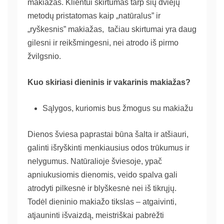
makiažas. Klientui skirtumas tarp šių dviejų
metodų pristatomas kaip „natūralus” ir
„ryškesnis” makiažas, tačiau skirtumai yra daug
gilesni ir reikšmingesni, nei atrodo iš pirmo
žvilgsnio.
Kuo skiriasi dieninis ir vakarinis makiažas?
Sąlygos, kuriomis bus žmogus su makiažu
Dienos šviesa paprastai būna šalta ir atšiauri,
galinti išryškinti menkiausius odos trūkumus ir
nelygumus. Natūralioje šviesoje, ypač
apniukusiomis dienomis, veido spalva gali
atrodyti pilkesnė ir blyškesnė nei iš tikrųjų.
Todėl dieninio makiažo tikslas – atgaivinti,
atjauninti išvaizdą, meistriškai pabrėžti