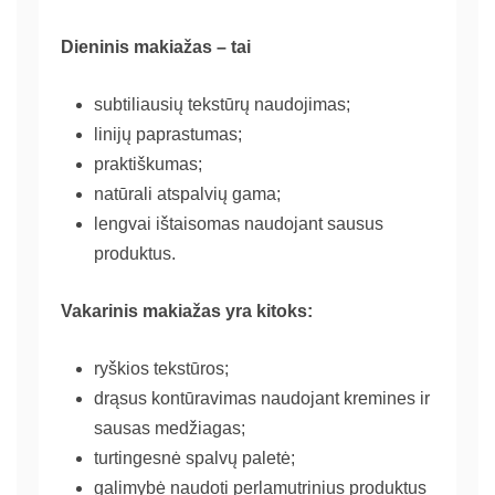
Dieninis makiažas – tai
subtiliausių tekstūrų naudojimas;
linijų paprastumas;
praktiškumas;
natūrali atspalvių gama;
lengvai ištaisomas naudojant sausus
produktus.
Vakarinis makiažas yra kitoks:
ryškios tekstūros;
drąsus kontūravimas naudojant kremines ir
sausas medžiagas;
turtingesnė spalvų paletė;
galimybė naudoti perlamutrinius produktus