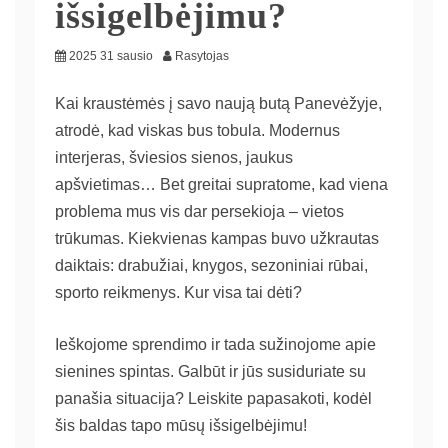
išsigelbėjimu?
2025 31 sausio
Rasytojas
Kai kraustėmės į savo naują butą Panevėžyje,
atrodė, kad viskas bus tobula. Modernus
interjeras, šviesios sienos, jaukus
apšvietimas… Bet greitai supratome, kad viena
problema mus vis dar persekioja – vietos
trūkumas. Kiekvienas kampas buvo užkrautas
daiktais: drabužiai, knygos, sezoniniai rūbai,
sporto reikmenys. Kur visa tai dėti?
Ieškojome sprendimo ir tada sužinojome apie
sienines spintas. Galbūt ir jūs susiduriate su
panašia situacija? Leiskite papasakoti, kodėl
šis baldas tapo mūsų išsigelbėjimu!