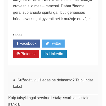
erdvesnis, o mes – ramesni. Dabar žinome:
gerai suplanuota spinta gali būti geriausias
būdas tvarkingai gyventi net ir mažoje erdvėje!
SHARE
Facebook
Twitter
Pinterest
Linkedin
Navigacija
Sužadėtuvių žiedas be deimanto? Taip, ir dar
koks!
tarp
Kaip taisyklingai serviruoti stalą: svarbiausi stalo
įrašų
įrankiai