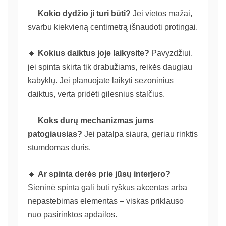
🔹
Kokio dydžio ji turi būti?
Jei vietos mažai,
svarbu kiekvieną centimetrą išnaudoti protingai.
🔹
Kokius daiktus joje laikysite?
Pavyzdžiui,
jei spinta skirta tik drabužiams, reikės daugiau
kabyklų. Jei planuojate laikyti sezoninius
daiktus, verta pridėti gilesnius stalčius.
🔹
Koks durų mechanizmas jums
patogiausias?
Jei patalpa siaura, geriau rinktis
stumdomas duris.
🔹
Ar spinta derės prie jūsų interjero?
Sieninė spinta gali būti ryškus akcentas arba
nepastebimas elementas – viskas priklauso
nuo pasirinktos apdailos.