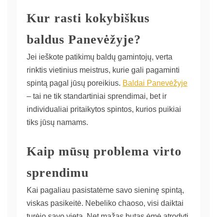
Kur rasti kokybiškus
baldus Panevėžyje?
Jei ieškote patikimų baldų gamintojų, verta
rinktis vietinius meistrus, kurie gali pagaminti
spintą pagal jūsų poreikius.
Baldai Panevėžyje
– tai ne tik standartiniai sprendimai, bet ir
individualiai pritaikytos spintos, kurios puikiai
tiks jūsų namams.
Kaip mūsų problema virto
sprendimu
Kai pagaliau pasistatėme savo sieninę spintą,
viskas pasikeitė. Nebeliko chaoso, visi daiktai
turėjo savo vietą. Net mažas butas ėmė atrodyti