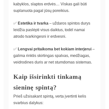
kabyklos, slaptos erdvės… Viskas gali būti
suplanuota pagal jūsų poreikius.
✅
Estetika ir tvarka
– uždaros spintos durys
leidžia paslėpti visus daiktus, todėl namai
atrodo tvarkingesni ir erdvesni.
✅
Lengvai pritaikoma bet kokiam interjerui
–
galima rinktis skirtingas spalvas, medžiagas,
veidrodines duris ar net stumdomas sistemas.
Kaip išsirinkti tinkamą
sieninę spintą?
Prieš užsisakant spintą, verta įvertinti kelis
svarbius dalykus: