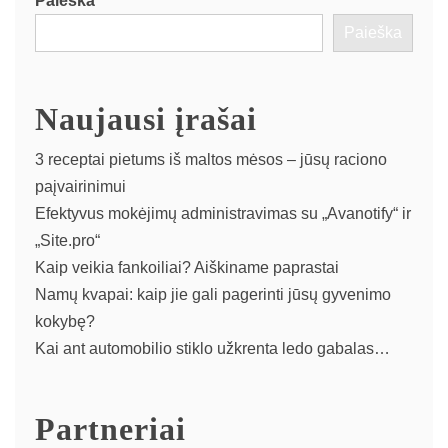
Paieška
Paieška
Naujausi įrašai
3 receptai pietums iš maltos mėsos – jūsų raciono
paįvairinimui
Efektyvus mokėjimų administravimas su „Avanotify“ ir
„Site.pro“
Kaip veikia fankoiliai? Aiškiname paprastai
Namų kvapai: kaip jie gali pagerinti jūsų gyvenimo
kokybę?
Kai ant automobilio stiklo užkrenta ledo gabalas…
Partneriai