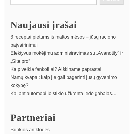
Naujausi įrašai
3 receptai pietums iš maltos mėsos – jūsų raciono
paįvairinimui
Efektyvus mokėjimų administravimas su „Avanotify“ ir
„Site.pro“
Kaip veikia fankoiliai? Aiškiname paprastai
Namų kvapai: kaip jie gali pagerinti jūsų gyvenimo
kokybę?
Kai ant automobilio stiklo užkrenta ledo gabalas…
Partneriai
Sunkios antklodės