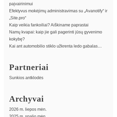
paįvairinimui
Efektyvus mokėjimų administravimas su „Avanotify“ ir
„Site.pro“
Kaip veikia fankoiliai? Aiškiname paprastai
Namų kvapai: kaip jie gali pagerinti jūsų gyvenimo
kokybę?
Kai ant automobilio stiklo užkrenta ledo gabalas…
Partneriai
Sunkios antklodės
Archyvai
2026 m. liepos mėn.
2025 m. spalio mėn.