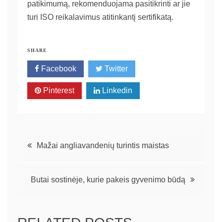
patikimumą, rekomenduojama pasitikrinti ar jie
turi ISO reikalavimus atitinkantį sertifikatą.
SHARE
Facebook
Twitter
Pinterest
Linkedin
Navigacija
Mažai angliavandenių turintis maistas
tarp
Butai sostinėje, kurie pakeis gyvenimo būdą
įrašų