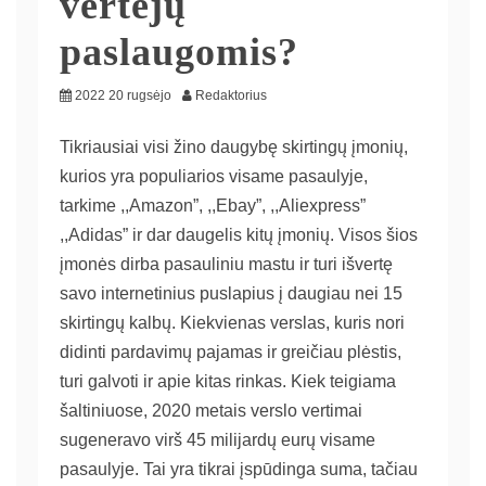
vertėjų
paslaugomis?
2022 20 rugsėjo
Redaktorius
Tikriausiai visi žino daugybę skirtingų įmonių,
kurios yra populiarios visame pasaulyje,
tarkime ,,Amazon”, ,,Ebay”, ,,Aliexpress”
,,Adidas” ir dar daugelis kitų įmonių. Visos šios
įmonės dirba pasauliniu mastu ir turi išvertę
savo internetinius puslapius į daugiau nei 15
skirtingų kalbų. Kiekvienas verslas, kuris nori
didinti pardavimų pajamas ir greičiau plėstis,
turi galvoti ir apie kitas rinkas. Kiek teigiama
šaltiniuose, 2020 metais verslo vertimai
sugeneravo virš 45 milijardų eurų visame
pasaulyje. Tai yra tikrai įspūdinga suma, tačiau