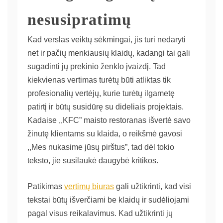
nesusipratimų
Kad verslas veiktų sėkmingai, jis turi nedaryti
net ir pačių menkiausių klaidų, kadangi tai gali
sugadinti jų prekinio ženklo įvaizdį. Tad
kiekvienas vertimas turėtų būti atliktas tik
profesionalių vertėjų, kurie turėtų ilgametę
patirtį ir būtų susidūrę su dideliais projektais.
Kadaise ,,KFC” maisto restoranas išvertė savo
žinutę klientams su klaida, o reikšmė gavosi
,,Mes nukasime jūsų pirštus”, tad dėl tokio
teksto, jie susilaukė daugybė kritikos.
Patikimas
vertimų biuras
gali užtikrinti, kad visi
tekstai būtų išverčiami be klaidų ir sudėliojami
pagal visus reikalavimus. Kad užtikrinti jų