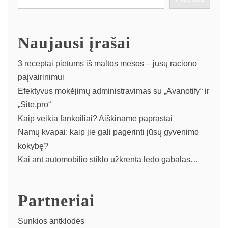
Naujausi įrašai
3 receptai pietums iš maltos mėsos – jūsų raciono
paįvairinimui
Efektyvus mokėjimų administravimas su „Avanotify“ ir
„Site.pro“
Kaip veikia fankoiliai? Aiškiname paprastai
Namų kvapai: kaip jie gali pagerinti jūsų gyvenimo
kokybę?
Kai ant automobilio stiklo užkrenta ledo gabalas…
Partneriai
Sunkios antklodės