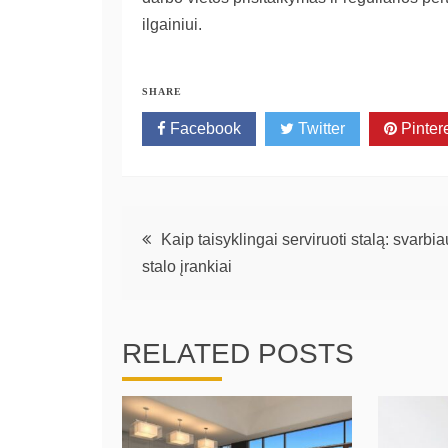
ilgainiui.
SHARE
Facebook
Twitter
Pinter
Navigacija
Kaip taisyklingai serviruoti stalą: svarbia
stalo įrankiai
tarp
įrašų
RELATED POSTS