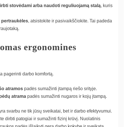
irbti stovėdami arba naudoti reguliuojamą stalą
, kuris
 pertraukėles
, atsistokite ir pasivaikščiokite. Tai padeda
raujotaką.
domas ergonomines
a pagerinti darbo komfortą.
ešo atramos
padės sumažinti įtampą riešo srityje.
pėdų atrama
padės sumažinti nugaros ir kojų įtampą.
 svarbu ne tik jūsų sveikatai, bet ir darbo efektyvumui.
 dirbti patogiai ir sumažinti fizinį krūvį. Nuolatinis
rtraukos padės išlaikyti gerą darbo kokybę ir sveikatą