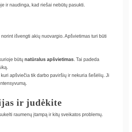
oje ir naudinga, kad riešai nebūtų pasukti.
 norint išvengti akių nuovargio. Apšvietimas turi būti
kurioje būtų
natūralus apšvietimas
. Tai padeda
iką.
, kuri apšviečia tik darbo paviršių ir nekuria šešėlių. Ji
s intensyvumą.
jas ir judėkite
 sukelti raumenų įtampą ir kitų sveikatos problemų.