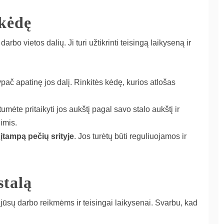
 kėdę
bo vietos dalių. Ji turi užtikrinti teisingą laikyseną ir
ypač apatinę jos dalį. Rinkitės kėdę, kurios atlošas
tumėte pritaikyti jos aukštį pagal savo stalo aukštį ir
dimis.
įtampą pečių srityje
. Jos turėtų būti reguliuojamos ir
stalą
as jūsų darbo reikmėms ir teisingai laikysenai. Svarbu, kad