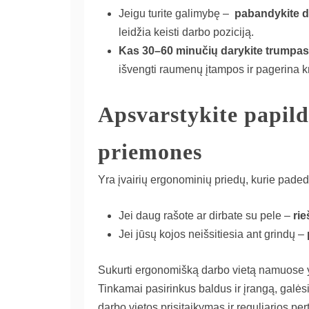
Jeigu turite galimybę –
pabandykite d
leidžia keisti darbo poziciją.
Kas 30–60 minučių darykite trumpas
išvengti raumenų įtampos ir pagerina k
Apsvarstykite papil
priemones
Yra įvairių ergonominių priedų, kurie paded
Jei daug rašote ar dirbate su pele –
ri
Jei jūsų kojos neišsitiesia ant grindų –
Sukurti ergonomišką darbo vietą namuose yra
Tinkamai pasirinkus baldus ir įrangą, galėsite
darbo vietos prisitaikymas ir reguliarios pe