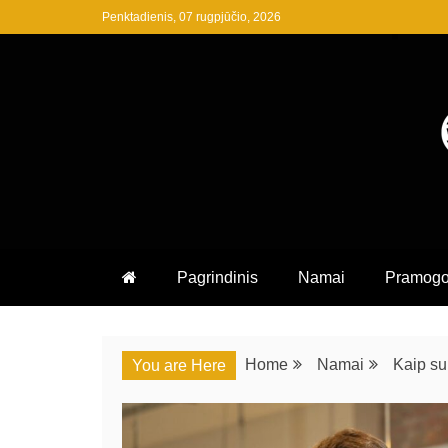
Skip
Penktadienis, 07 rugpjūčio, 2026
to
content
AANDV.LT YRA LAIKOMAS K
AANDV.LT
PLAČIOS INFOR
Pagrindinis
Namai
Pramog
Home
Namai
Kaip su
You are Here