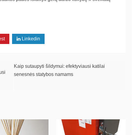
est
Linkedin
Kaip sutaupyti šildymui: efektyviausi katilai
usi
senesnės statybos namams