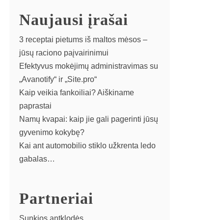
Naujausi įrašai
3 receptai pietums iš maltos mėsos –
jūsų raciono paįvairinimui
Efektyvus mokėjimų administravimas su
„Avanotify“ ir „Site.pro“
Kaip veikia fankoiliai? Aiškiname
paprastai
Namų kvapai: kaip jie gali pagerinti jūsų
gyvenimo kokybę?
Kai ant automobilio stiklo užkrenta ledo
gabalas…
Partneriai
Sunkios antklodės