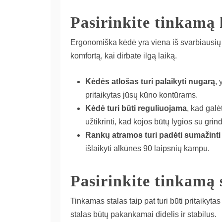
Pasirinkite tinkamą
Ergonomiška kėdė yra viena iš svarbiausių dar
komfortą, kai dirbate ilgą laiką.
Kėdės atlošas turi palaikyti nugarą
, 
pritaikytas jūsų kūno kontūrams.
Kėdė turi būti reguliuojama
, kad galė
užtikrinti, kad kojos būtų lygios su grin
Rankų atramos turi padėti sumažinti 
išlaikyti alkūnes 90 laipsnių kampu.
Pasirinkite tinkamą 
Tinkamas stalas taip pat turi būti pritaikyt
stalas būtų pakankamai didelis ir stabilus.