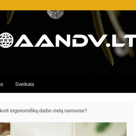
AIP SVARBIŲ ĮRAŠŲ PORTALAS, KURI
MACIJOS APIE PASLAUGAS, PREKES I
os
Sveikata
kurti ergonomišką darbo vietą namuose?