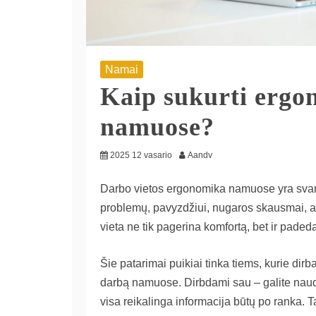
Namai
Kaip sukurti ergo
namuose?
2025 12 vasario
Aandv
Darbo vietos ergonomika namuose yra svarbi,
problemų, pavyzdžiui, nugaros skausmai, a
vieta ne tik pagerina komfortą, bet ir padeda
Šie patarimai puikiai tinka tiems, kurie dir
darbą namuose. Dirbdami sau – galite nau
visa reikalinga informacija būtų po ranka. 