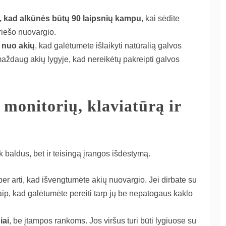
o, kad alkūnės būtų 90 laipsnių kampu
, kai sėdite
riešo nuovargio.
 nuo akių
, kad galėtumėte išlaikyti natūralią galvos
 maždaug akių lygyje, kad nereikėtų pakreipti galvos
 monitorių, klaviatūrą ir
baldus, bet ir teisingą įrangos išdėstymą.
 per arti, kad išvengtumėte akių nuovargio. Jei dirbate su
 taip, kad galėtumėte pereiti tarp jų be nepatogaus kaklo
iai
, be įtampos rankoms. Jos viršus turi būti lygiuose su