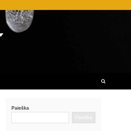
AME GALITE SUŽINOTI DAUGYBĘ
R KITUS DALYKUS.
Paieška
Paieška