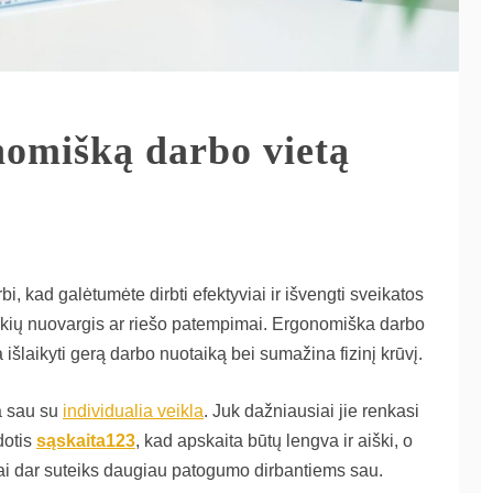
nomišką darbo vietą
 kad galėtumėte dirbti efektyviai ir išvengti sveikatos
kių nuovargis ar riešo patempimai. Ergonomiška darbo
 išlaikyti gerą darbo nuotaiką bei sumažina fizinį krūvį.
ba sau su
individualia veikla
. Juk dažniausiai jie renkasi
dotis
sąskaita123
, kad apskaita būtų lengva ir aiški, o
Tai dar suteiks daugiau patogumo dirbantiems sau.