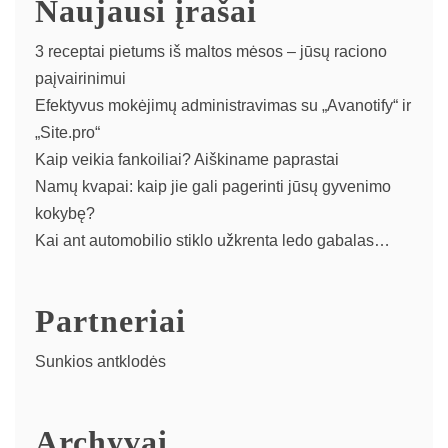
Naujausi įrašai
3 receptai pietums iš maltos mėsos – jūsų raciono
paįvairinimui
Efektyvus mokėjimų administravimas su „Avanotify“ ir
„Site.pro“
Kaip veikia fankoiliai? Aiškiname paprastai
Namų kvapai: kaip jie gali pagerinti jūsų gyvenimo
kokybę?
Kai ant automobilio stiklo užkrenta ledo gabalas…
Partneriai
Sunkios antklodės
Archyvai