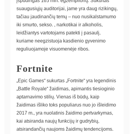
įspūdingas 165 mln. egzempliorių. Sukurtas
suaugusiųjų auditorijai, jame yra daug rizikingų,
tačiau jaudinančių temų – nuo ​​nusikalstamumo
iki smurto, sekso. , narkotikai ir alkoholis,
leidžiantys vartotojams patekti į pasaulį,
kuriame neegzistuoja kasdienio gyvenimo
reguliuojamoje visuomenėje ribos.
Fortnite
„Epic Games“ sukurtas „Fortnite“ yra legendinis
„Battle Royale“ žaidimas, apimantis tiesioginio
aptarnavimo stilių. Vienas iš būdų, kaip
žaidimas išliko toks populiarus nuo jo išleidimo
2017 m., yra nuolatinis žaidimo pertvarkymas,
kai atsiranda naujų funkcijų ir gudrybių,
atsirandančių naujoms žaidimų tendencijoms.