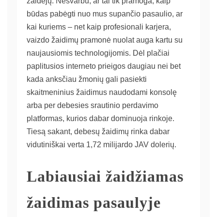
žaidėjų. Nesvarbu, ar tai tik pramoga, kaip
būdas pabėgti nuo mus supančio pasaulio, ar
kai kuriems – net kaip profesionali karjera,
vaizdo žaidimų pramonė nuolat auga kartu su
naujausiomis technologijomis. Dėl plačiai
paplitusios interneto prieigos daugiau nei bet
kada anksčiau žmonių gali pasiekti
skaitmeninius žaidimus naudodami konsolę
arba per debesies srautinio perdavimo
platformas, kurios dabar dominuoja rinkoje.
Tiesą sakant, debesų žaidimų rinka dabar
vidutiniškai verta 1,72 milijardo JAV dolerių.
Labiausiai žaidžiamas
žaidimas pasaulyje