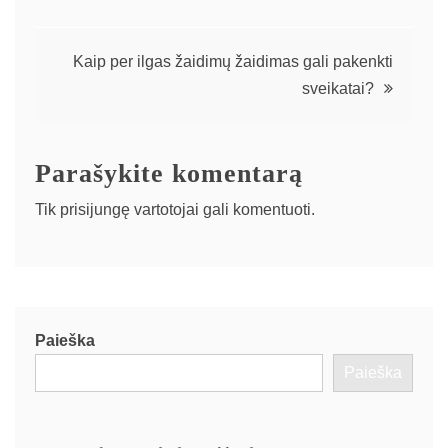
Navigacija
Kaip per ilgas žaidimų žaidimas gali pakenkti
sveikatai?
tarp
įrašų
Parašykite komentarą
Tik
prisijungę
vartotojai gali komentuoti.
Paieška
Paieška