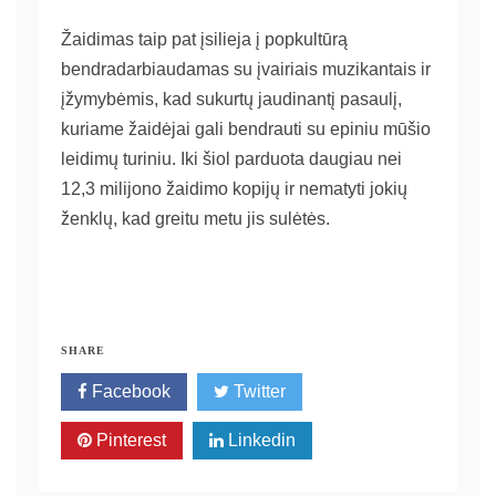
Žaidimas taip pat įsilieja į popkultūrą
bendradarbiaudamas su įvairiais muzikantais ir
įžymybėmis, kad sukurtų jaudinantį pasaulį,
kuriame žaidėjai gali bendrauti su epiniu mūšio
leidimų turiniu. Iki šiol parduota daugiau nei
12,3 milijono žaidimo kopijų ir nematyti jokių
ženklų, kad greitu metu jis sulėtės.
SHARE
Facebook
Twitter
Pinterest
Linkedin