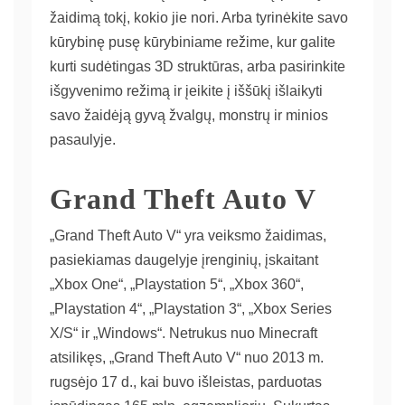
žaidimą tokį, kokio jie nori. Arba tyrinėkite savo
kūrybinę pusę kūrybiniame režime, kur galite
kurti sudėtingas 3D struktūras, arba pasirinkite
išgyvenimo režimą ir įeikite į iššūkį išlaikyti
savo žaidėją gyvą žvalgų, monstrų ir minios
pasaulyje.
Grand Theft Auto V
„Grand Theft Auto V“ yra veiksmo žaidimas,
pasiekiamas daugelyje įrenginių, įskaitant
„Xbox One“, „Playstation 5“, „Xbox 360“,
„Playstation 4“, „Playstation 3“, „Xbox Series
X/S“ ir „Windows“. Netrukus nuo Minecraft
atsilikęs, „Grand Theft Auto V“ nuo 2013 m.
rugsėjo 17 d., kai buvo išleistas, parduotas