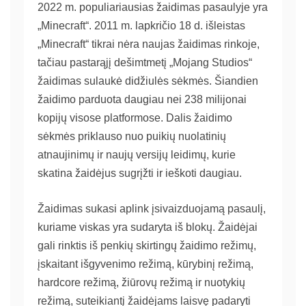
2022 m. populiariausias žaidimas pasaulyje yra
„Minecraft“. 2011 m. lapkričio 18 d. išleistas
„Minecraft“ tikrai nėra naujas žaidimas rinkoje,
tačiau pastarąjį dešimtmetį „Mojang Studios“
žaidimas sulaukė didžiulės sėkmės. Šiandien
žaidimo parduota daugiau nei 238 milijonai
kopijų visose platformose. Dalis žaidimo
sėkmės priklauso nuo puikių nuolatinių
atnaujinimų ir naujų versijų leidimų, kurie
skatina žaidėjus sugrįžti ir ieškoti daugiau.
Žaidimas sukasi aplink įsivaizduojamą pasaulį,
kuriame viskas yra sudaryta iš blokų. Žaidėjai
gali rinktis iš penkių skirtingų žaidimo režimų,
įskaitant išgyvenimo režimą, kūrybinį režimą,
hardcore režimą, žiūrovų režimą ir nuotykių
režimą, suteikiantį žaidėjams laisvę padaryti