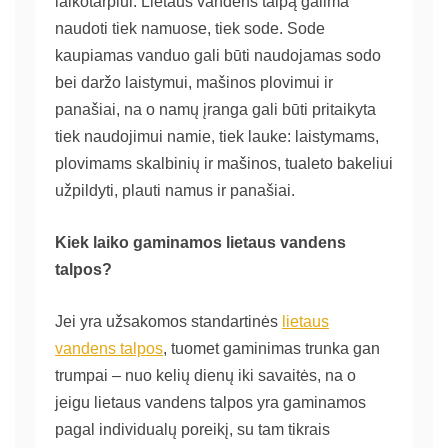
laikotarpiui. Lietaus vandens talpą galima
naudoti tiek namuose, tiek sode. Sode
kaupiamas vanduo gali būti naudojamas sodo
bei daržo laistymui, mašinos plovimui ir
panašiai, na o namų įranga gali būti pritaikyta
tiek naudojimui namie, tiek lauke: laistymams,
plovimams skalbinių ir mašinos, tualeto bakeliui
užpildyti, plauti namus ir panašiai.
Kiek laiko gaminamos lietaus vandens
talpos?
Jei yra užsakomos standartinės
lietaus
vandens talpos
, tuomet gaminimas trunka gan
trumpai – nuo kelių dienų iki savaitės, na o
jeigu lietaus vandens talpos yra gaminamos
pagal individualų poreikį, su tam tikrais