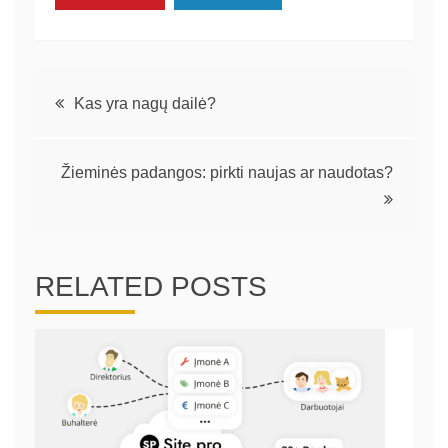
Navigacija
Kas yra nagų dailė?
tarp
Žieminės padangos: pirkti naujas ar naudotas?
įrašų
RELATED POSTS