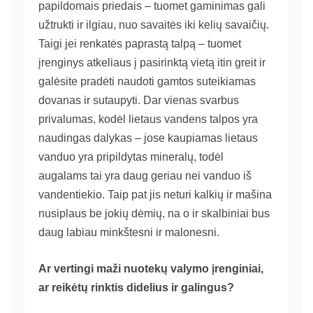
papildomais priedais – tuomet gaminimas gali
užtrukti ir ilgiau, nuo savaitės iki kelių savaičių.
Taigi jei renkatės paprastą talpą – tuomet
įrenginys atkeliaus į pasirinktą vietą itin greit ir
galėsite pradėti naudoti gamtos suteikiamas
dovanas ir sutaupyti. Dar vienas svarbus
privalumas, kodėl lietaus vandens talpos yra
naudingas dalykas – jose kaupiamas lietaus
vanduo yra pripildytas mineralų, todėl
augalams tai yra daug geriau nei vanduo iš
vandentiekio. Taip pat jis neturi kalkių ir mašina
nusiplaus be jokių dėmių, na o ir skalbiniai bus
daug labiau minkštesni ir malonesni.
Ar vertingi maži nuotekų valymo įrenginiai,
ar reikėtų rinktis didelius ir galingus?