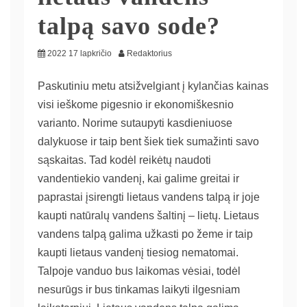
talpą savo sode?
2022 17 lapkričio
Redaktorius
Paskutiniu metu atsižvelgiant į kylančias kainas
visi ieškome pigesnio ir ekonomiškesnio
varianto. Norime sutaupyti kasdieniuose
dalykuose ir taip bent šiek tiek sumažinti savo
sąskaitas. Tad kodėl reikėtų naudoti
vandentiekio vandenį, kai galime greitai ir
paprastai įsirengti lietaus vandens talpą ir joje
kaupti natūralų vandens šaltinį – lietų. Lietaus
vandens talpą galima užkasti po žeme ir taip
kaupti lietaus vandenį tiesiog nematomai.
Talpoje vanduo bus laikomas vėsiai, todėl
nesurūgs ir bus tinkamas laikyti ilgesniam