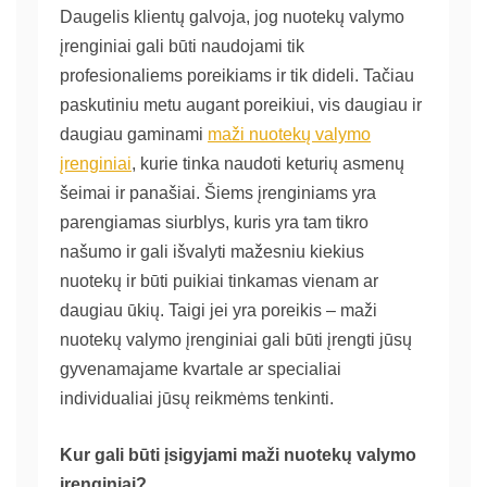
Daugelis klientų galvoja, jog nuotekų valymo
įrenginiai gali būti naudojami tik
profesionaliems poreikiams ir tik dideli. Tačiau
paskutiniu metu augant poreikiui, vis daugiau ir
daugiau gaminami
maži nuotekų valymo
įrenginiai
, kurie tinka naudoti keturių asmenų
šeimai ir panašiai. Šiems įrenginiams yra
parengiamas siurblys, kuris yra tam tikro
našumo ir gali išvalyti mažesniu kiekius
nuotekų ir būti puikiai tinkamas vienam ar
daugiau ūkių. Taigi jei yra poreikis – maži
nuotekų valymo įrenginiai gali būti įrengti jūsų
gyvenamajame kvartale ar specialiai
individualiai jūsų reikmėms tenkinti.
Kur gali būti įsigyjami maži nuotekų valymo
įrenginiai?