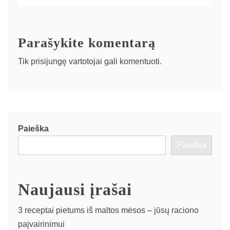
Parašykite komentarą
Tik
prisijungę
vartotojai gali komentuoti.
Paieška
Paieška
Naujausi įrašai
3 receptai pietums iš maltos mėsos – jūsų raciono
paįvairinimui