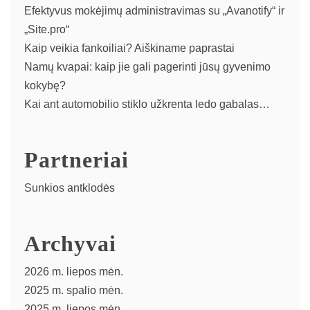
Efektyvus mokėjimų administravimas su „Avanotify“ ir
„Site.pro“
Kaip veikia fankoiliai? Aiškiname paprastai
Namų kvapai: kaip jie gali pagerinti jūsų gyvenimo
kokybę?
Kai ant automobilio stiklo užkrenta ledo gabalas…
Partneriai
Sunkios antklodės
Archyvai
2026 m. liepos mėn.
2025 m. spalio mėn.
2025 m. liepos mėn.