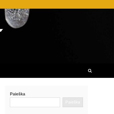
AME GALITE SUŽINOTI DAUGYBĘ
R KITUS DALYKUS.
Paieška
Paieška