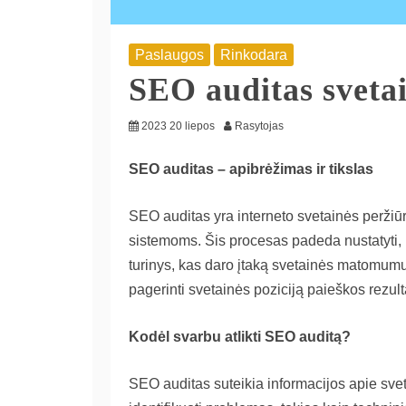
Paslaugos
Rinkodara
SEO auditas svetai
2023 20 liepos
Rasytojas
SEO auditas – apibrėžimas ir tikslas
SEO auditas yra interneto svetainės peržiūra
sistemoms. Šis procesas padeda nustatyti, kok
turinys, kas daro įtaką svetainės matomumui
pagerinti svetainės poziciją paieškos rezulta
Kodėl svarbu atlikti SEO auditą?
SEO auditas suteikia informacijos apie sve