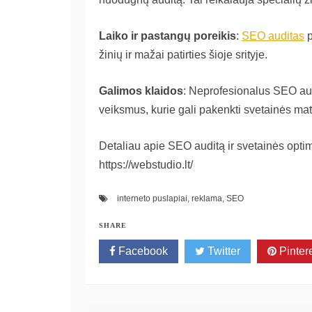
Laiko ir pastangų poreikis
:
SEO auditas
p
žinių ir mažai patirties šioje srityje.
Galimos klaidos
: Neprofesionalus SEO aud
veiksmus, kurie gali pakenkti svetainės m
Detaliau apie SEO auditą ir svetainės optim
https://webstudio.lt/
interneto puslapiai
,
reklama
,
SEO
SHARE
Facebook
Twitter
Pinter