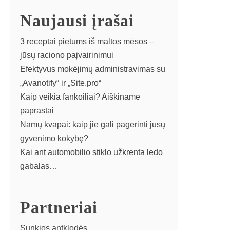
Naujausi įrašai
3 receptai pietums iš maltos mėsos –
jūsų raciono paįvairinimui
Efektyvus mokėjimų administravimas su
„Avanotify“ ir „Site.pro“
Kaip veikia fankoiliai? Aiškiname
paprastai
Namų kvapai: kaip jie gali pagerinti jūsų
gyvenimo kokybę?
Kai ant automobilio stiklo užkrenta ledo
gabalas…
Partneriai
Sunkios antklodės