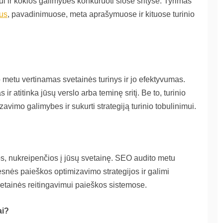
iui ir kokios galimybės konkuruoti šiose srityse. Tyrimas
ius
, pavadinimuose, meta aprašymuose ir kituose turinio
o metu vertinamas svetainės turinys ir jo efektyvumas.
ir atitinka jūsų verslo arba teminę sritį. Be to, turinio
avimo galimybes ir sukurti strategiją turinio tobulinimui.
dos, nukreipenčios į jūsų svetainę. SEO audito metu
snės paieškos optimizavimo strategijos ir galimi
 svetainės reitingavimui paieškos sistemose.
ai?