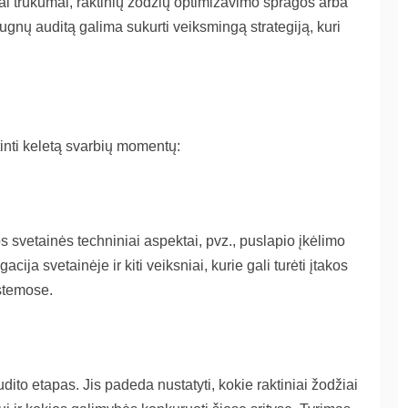
iai trūkumai, raktinių žodžių optimizavimo spragos arba
ugnų auditą galima sukurti veiksmingą strategiją, kuri
rtinti keletą svarbių momentų:
svetainės techniniai aspektai, pvz., puslapio įkėlimo
acija svetainėje ir kiti veiksniai, kurie gali turėti įtakos
istemose.
ito etapas. Jis padeda nustatyti, kokie raktiniai žodžiai