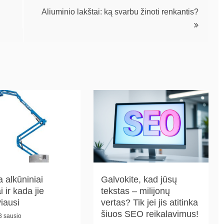
Aliuminio lakštai: ką svarbu žinoti renkantis?
a alkūniniai
Galvokite, kad jūsų
i ir kada jie
tekstas – milijonų
viausi
vertas? Tik jei jis atitinka
šiuos SEO reikalavimus!
3 sausio