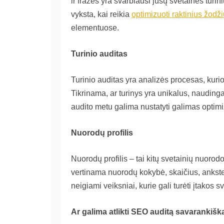
ir frazės yra svarbiausi jūsų svetainės turin
vyksta, kai reikia
optimizuoti raktinius žodž
elementuose.
Turinio auditas
Turinio auditas yra analizės procesas, kuri
Tikrinama, ar turinys yra unikalus, naudingas 
audito metu galima nustatyti galimas optimiz
Nuorodų profilis
Nuorodų profilis – tai kitų svetainių nuoro
vertinama nuorodų kokybė, skaičius, ankste
neigiami veiksniai, kurie gali turėti įtakos
Ar galima atlikti SEO auditą savarankišk