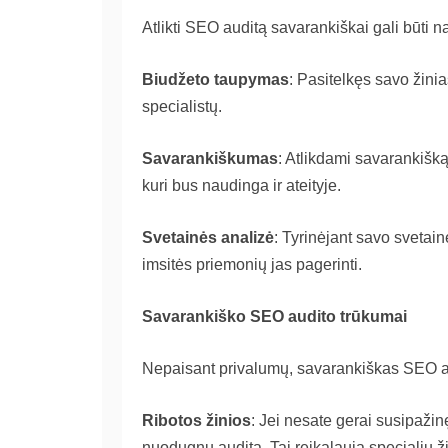
Atlikti SEO auditą savarankiškai gali būti n
Biudžeto taupymas
: Pasitelkęs savo žinia
specialistų.
Savarankiškumas
: Atlikdami savarankišką S
kuri bus naudinga ir ateityje.
Svetainės analizė
: Tyrinėjant savo svetain
imsitės priemonių jas pagerinti.
Savarankiško SEO audito trūkumai
Nepaisant privalumų, savarankiškas SEO aud
Ribotos žinios
: Jei nesate gerai susipažinę
nuodugnų auditą. Tai reikalauja specialių ži