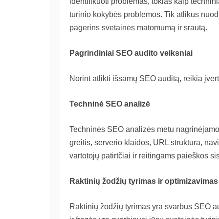
identifikuoti problemas, tokias kaip technin
turinio kokybės problemos. Tik atlikus nuod
pagerins svetainės matomumą ir srautą.
Pagrindiniai SEO audito veiksniai
Norint atlikti išsamų SEO auditą, reikia įve
Techninė SEO analizė
Techninės SEO analizės metu nagrinėjamos 
greitis, serverio klaidos, URL struktūra, navig
vartotojų patirtčiai ir reitingams paieškos s
Raktinių žodžių tyrimas ir optimizavimas
Raktinių žodžių tyrimas yra svarbus SEO aud