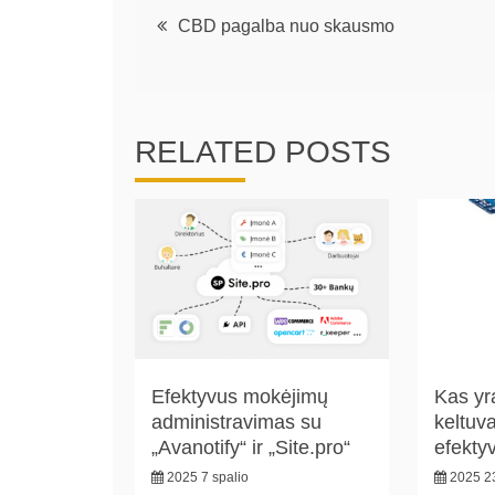
Navigacija
CBD pagalba nuo skausmo
tarp
įrašų
RELATED POSTS
Efektyvus mokėjimų
Kas yr
administravimas su
keltuva
„Avanotify“ ir „Site.pro“
efekty
2025 7 spalio
2025 2