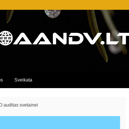
AIP SVARBIŲ ĮRAŠŲ PORTALAS, KURI
MACIJOS APIE PASLAUGAS, PREKES I
os
Sveikata
 auditas svetainei