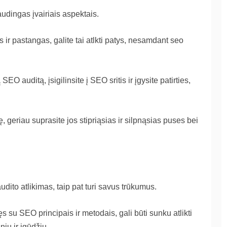
audingas įvairiais aspektais.
s ir pastangas, galite tai atlkti patys, nesamdant seo
EO auditą, įsigilinsite į SEO sritis ir įgysite patirties,
ę, geriau suprasite jos stipriąsias ir silpnąsias puses bei
ito atlikimas, taip pat turi savus trūkumus.
s su SEO principais ir metodais, gali būti sunku atlikti
nių ir įgūdžių.