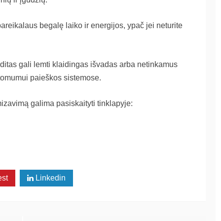
areikalaus begalę laiko ir energijos, ypač jei neturite
itas gali lemti klaidingas išvadas arba netinkamus
atomumui paieškos sistemose.
izavimą galima pasiskaityti tinklapyje:
est
Linkedin