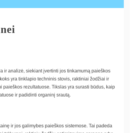
nei
 ir analizė, siekiant įvertinti jos tinkamumą paieškos
s yra tinklapio techninis stovis, raktiniai žodžiai ir
 paieškos rezultatuose. Tikslas yra surasti būdus, kaip
tuose ir padidinti organinį srautą.
tainę ir jos galimybes paieškos sistemose. Tai padeda