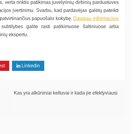
, verta rinktis patikimas juvelyrinių dirbinių parduotuves
cijos įvertinimu. Svarbu, kad pardavėjas galėtų pateikti
, patvirtinančius papuošalo kokybę.
Daugiau informacijos
subtilybes galite rasti patikimuose šaltiniuose arba
inių ekspertu.
est
Linkedin
Kas yra alkūniniai keltuvai ir kada jie efektyviausi