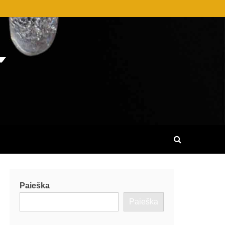
AME GALITE SUŽINOTI DAUGYBĘ
R KITUS DALYKUS.
Paieška
Paieška