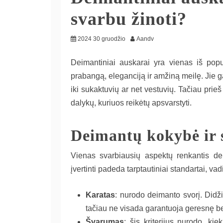
svarbu žinoti?
2024 30 gruodžio
Aandv
Deimantiniai auskarai yra vienas iš popul
prabangą, eleganciją ir amžiną meilę. Jie g
iki sukaktuvių ar net vestuvių. Tačiau prie
dalykų, kuriuos reikėtų apsvarstyti.
Deimantų kokybė ir 
Vienas svarbiausių aspektų renkantis d
įvertinti padeda tarptautiniai standartai, va
Karatas
: nurodo deimanto svorį. Didži
tačiau ne visada garantuoja geresnę b
Švarumas
: šis kriterijus nurodo, k