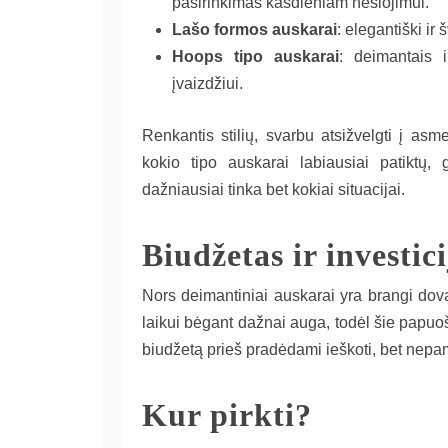
pasirinkimas kasdieniam nešiojimui.
Lašo formos auskarai
: elegantiški ir
Hoops tipo auskarai
: deimantais i
įvaizdžiui.
Renkantis stilių, svarbu atsižvelgti į asm
kokio tipo auskarai labiausiai patiktų, g
dažniausiai tinka bet kokiai situacijai.
Biudžetas ir investic
Nors deimantiniai auskarai yra brangi dovan
laikui bėgant dažnai auga, todėl šie papuoša
biudžetą prieš pradėdami ieškoti, bet nepam
Kur pirkti?