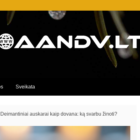
AIP SVARBIŲ ĮRAŠŲ PORTALAS, KURI
MACIJOS APIE PASLAUGAS, PREKES I
os
Sveikata
Deimantiniai auskarai kaip dovana: ką svarbu žinoti?