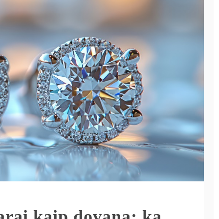
arai kaip dovana: ką