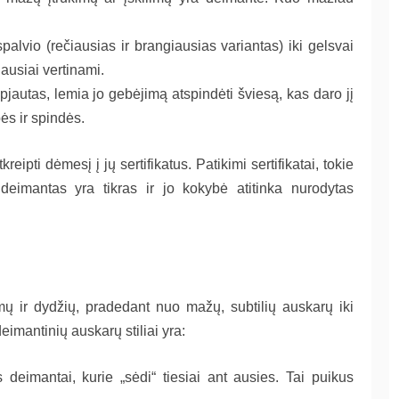
palvio (rečiausias ir brangiausias variantas) iki gelsvai
ausiai vertinami.
špjautas, lemia jo gebėjimą atspindėti šviesą, kas daro jį
ės ir spindės.
ipti dėmesį į jų sertifikatus. Patikimi sertifikatai, tokie
eimantas yra tikras ir jo kokybė atitinka nurodytas
rmų ir dydžių, pradedant nuo mažų, subtilių auskarų iki
deimantinių auskarų stiliai yra:
 deimantai, kurie „sėdi“ tiesiai ant ausies. Tai puikus