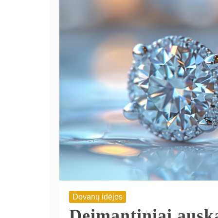
Dovanų idėjos
Deimantiniai ausk