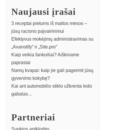
Naujausi įrašai
3 receptai pietums iš maltos mėsos –
jūsų raciono paįvairinimui
Efektyvus mokėjimų administravimas su
„Avanotify“ ir „Site.pro“
Kaip veikia fankoiliai? Aiškiname
paprastai
Namų kvapai: kaip jie gali pagerinti jūsų
gyvenimo kokybę?
Kai ant automobilio stiklo užkrenta ledo
gabalas…
Partneriai
Sunkios antklodės