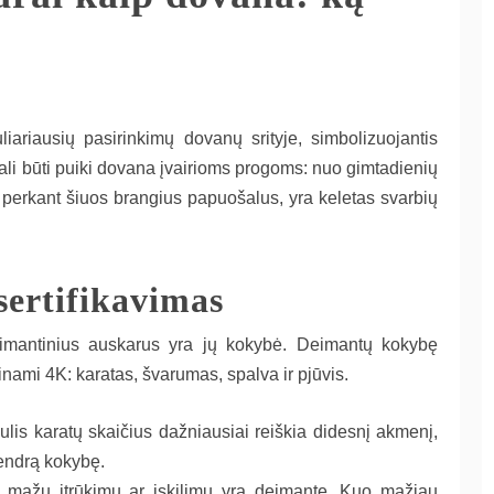
iariausių pasirinkimų dovanų srityje, simbolizuojantis
ali būti puiki dovana įvairioms progoms: nuo gimtadienių
š perkant šiuos brangius papuošalus, yra keletas svarbių
sertifikavimas
eimantinius auskarus yra jų kokybė. Deimantų kokybę
dinami 4K: karatas, švarumas, spalva ir pjūvis.
ulis karatų skaičius dažniausiai reiškia didesnį akmenį,
endrą kokybę.
iek mažų įtrūkimų ar įskilimų yra deimante. Kuo mažiau