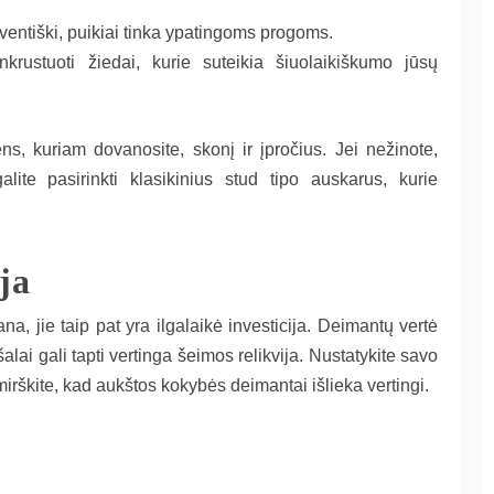
 šventiški, puikiai tinka ypatingoms progoms.
nkrustuoti žiedai, kurie suteikia šiuolaikiškumo jūsų
ens, kuriam dovanosite, skonį ir įpročius. Jei nežinote,
alite pasirinkti klasikinius stud tipo auskarus, kurie
ija
a, jie taip pat yra ilgalaikė investicija. Deimantų vertė
lai gali tapti vertinga šeimos relikvija. Nustatykite savo
irškite, kad aukštos kokybės deimantai išlieka vertingi.