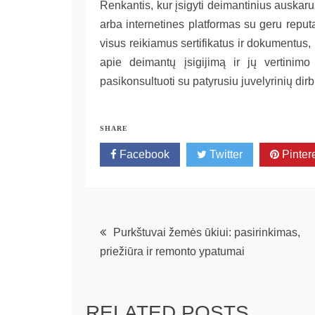
Renkantis, kur įsigyti deimantinius auskarus
arba internetines platformas su geru reputa
visus reikiamus sertifikatus ir dokumentus
apie deimantų įsigijimą ir jų vertinimo 
pasikonsultuoti su patyrusiu juvelyrinių dirb
SHARE
Facebook
Twitter
Pinter
Navigacija
Purkštuvai žemės ūkiui: pasirinkimas,
priežiūra ir remonto ypatumai
tarp
įrašų
RELATED POSTS