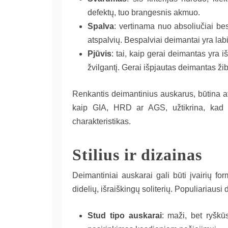
defektų, tuo brangesnis akmuo.
Spalva
: vertinama nuo absoliučiai bes
atspalvių. Bespalviai deimantai yra labi
Pjūvis
: tai, kaip gerai deimantas yra i
žvilgantį. Gerai išpjautas deimantas žib
Renkantis deimantinius auskarus, būtina atkre
kaip GIA, HRD ar AGS, užtikrina, kad d
charakteristikas.
Stilius ir dizainas
Deimantiniai auskarai gali būti įvairių fo
didelių, išraiškingų soliterių. Populiariausi 
Stud tipo auskarai
: maži, bet ryškūs