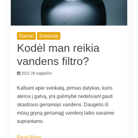
Namai
Sveikata
Kodėl man reikia
vandens filtro?
2022 28 rugpjūčio
Kalbant apie sveikatą, pirmas dalykas, kuris
ateina į galvą, yra galimybė nedelsiant gauti
skaidraus geriamojo vandens. Daugelis iš
mūsų gryną geriamąjį vandenį laiko savaime
suprantamu
Read More