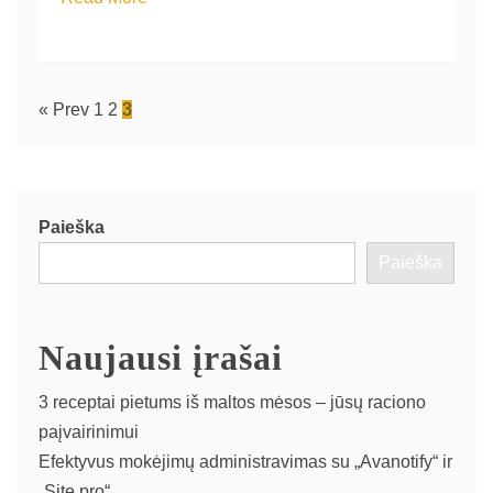
« Prev
1
2
3
Paieška
Paieška
Naujausi įrašai
3 receptai pietums iš maltos mėsos – jūsų raciono
paįvairinimui
Efektyvus mokėjimų administravimas su „Avanotify“ ir
„Site.pro“